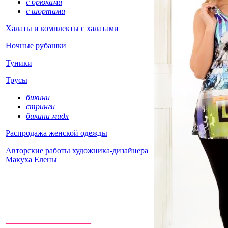
с брюками
с шортами
Халаты и комплекты с халатами
Ночные рубашки
Туники
Трусы
бикини
стринги
бикини мидл
Распродажа женской одежды
Авторские работы художника-дизайнера
Макуха Елены
_____________________